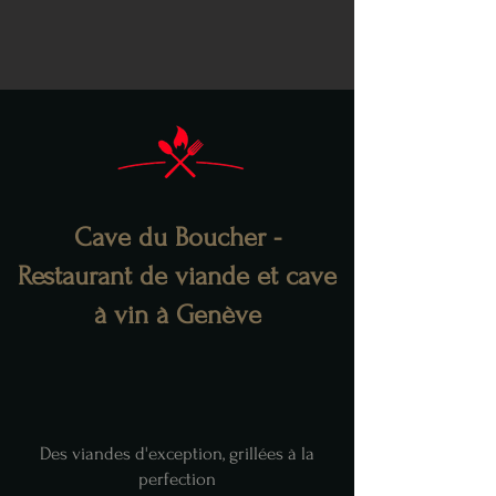
Cave du Boucher -
Restaurant de viande et cave
à vin à Genève
Des viandes d'exception, grillées à la
perfection