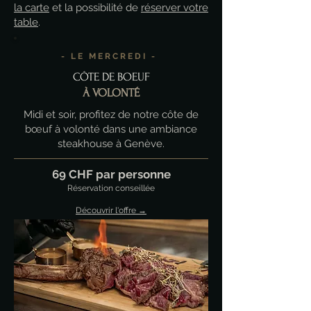
la carte
et la possibilité de
réserver votre
table
.
- LE MERCREDI -
CÔTE DE BOEUF
À VOLONTÉ
Midi et soir, profitez de notre côte de
bœuf à volonté dans une ambiance
steakhouse à Genève.
69 CHF par personne
Réservation conseillée
Découvrir l'offre →