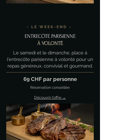
- LE WEEK-END -
ENTRECÔTE PARISIENNE
À VOLONTÉ
Le samedi et le dimanche, place à
l'entrecôte parisienne à volonté pour un
repas généreux, convivial et gourmand.
69 CHF par personne
Réservation conseillée
Découvrir l'offre →