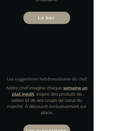
Le bar
Les suggestions hebdomadaires du chef
Notre chef imagine chaque
semaine un
plat inédit
, inspiré des produits de
saison et de ses coups de cœur du
marché. À découvrir exclusivement sur
place.
Les suggestions