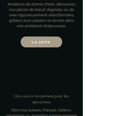
Amateurs de bonne chère
, découvrez
nos pièces de bœuf, d’agneau ou de
veau rigoureusement sélectionnées,
grillées avec passion et servies dans
une ambiance chaleureuse.
La carte
Une cave à vin pensée pour les
épicuriens
Des crus suisses, français, italiens,
espagnols ou argentins soigneusement