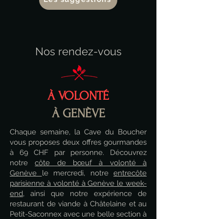
Nos rendez-vous
À VOLONTÉ
À GENÈVE
Chaque semaine, la Cave du Boucher
vous proposes deux offres gourmandes
à 69 CHF par personne. Découvrez
notre
côte de bœuf à volonté à
Genève
le mercredi, notre
entrecôte
parisienne à volonté à Genève le week-
end
, ainsi que notre expérience de
restaurant de viande à Châtelaine et au
Petit-Saconnex avec une belle section à