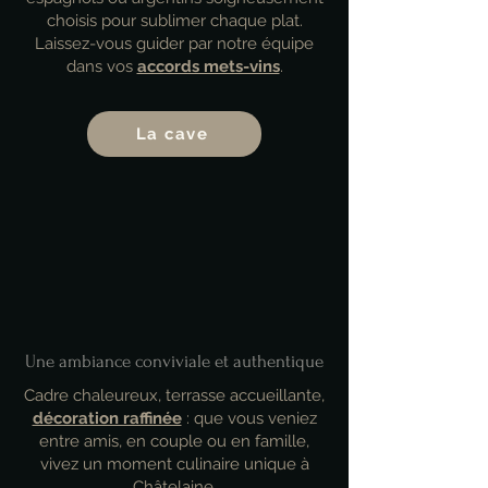
choisis pour sublimer chaque plat.
Laissez-vous guider par notre équipe
dans vos
accords mets-vins
.
La cave
Une ambiance conviviale et authentique
Cadre chaleureux, terrasse accueillante,
décoration raffinée
: que vous veniez
entre amis, en couple ou en famille,
vivez un moment culinaire unique à
Châtelaine.