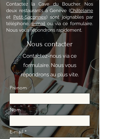
Contactez la Cave du Boucher. Nos
deux restaurants à Genève (
Châtelaine
et
Petit-Saconnex
) sont joignables par
téléphone,
e-mail
ou via ce formulaire.
Nous vous répondrons rapidement.
Nous contacter
Contactez-nous via ce
formulaire. Nous vous
répondrons au plus vite.
Prénom
Nom
E-mail