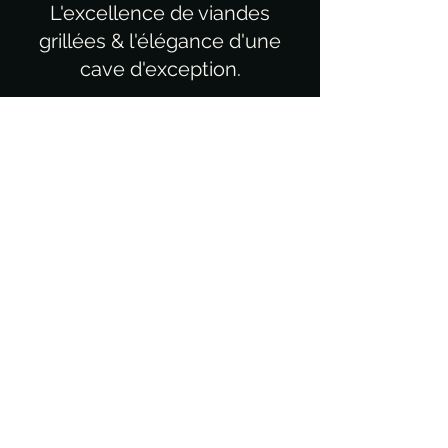
L'excellence de viandes
grillées & l'élégance d'une
cave d'exception.
Je réserve ma table
Cave du Boucher – Châtelaine
Avenue de L'Etang 67,
1219 Châtelaine
Contact
contact@caveduboucher.ch
+41 22 796 33 90
Nous trouver sur Google
Horaires
Lun.-vend. : 09h - 14h30
: 18h - 22h30
Sam.-dim: 11h - 14h30
: 18h - 22h30
Cave du Boucher – Petit-Saconnex