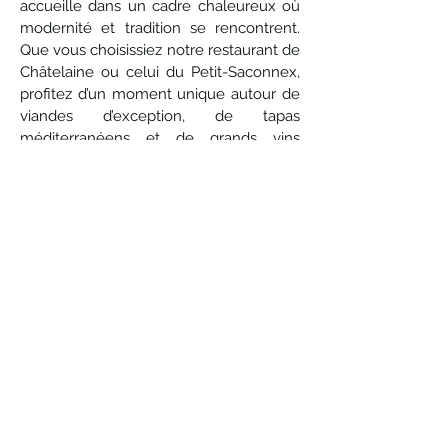
accueille dans un cadre chaleureux où
modernité et tradition se rencontrent.
Que vous choisissiez notre restaurant de
Châtelaine ou celui du Petit-Saconnex,
profitez d’un moment unique autour de
viandes d’exception, de tapas
méditerranéens et de grands vins
soigneusement sélectionnés.
L'excellence de viandes